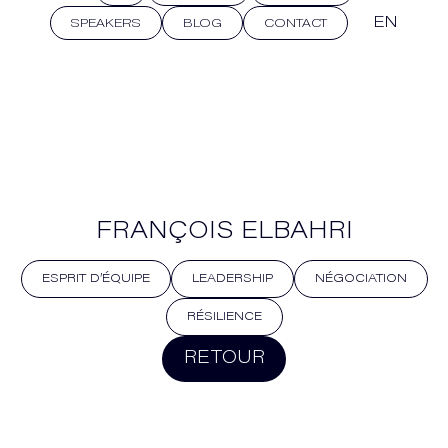
EN
SPEAKERS
BLOG
CONTACT
FRANÇOIS ELBAHRI
ESPRIT D’ÉQUIPE
LEADERSHIP
NÉGOCIATION
RÉSILIENCE
RETOUR