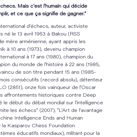
checs. Mais c'est l'humain qui décide
lir, et ce que ça signifie de gagner."
ernational d'échecs, auteur, activiste
is né le 13 avril 1963 à Bakou (RSS
 de mère arménienne, ayant appris les
nnik à 10 ans (1973), devenu champion
nternational à 17 ans (1980), champion du
pion du monde de l'histoire à 22 ans (1985,
vaincu de son titre pendant 15 ans (1985-
mois consécutifs (record absolu), détenteur
O (2851), onze fois vainqueur de l'Oscar
s affrontements historiques contre Deep
 le début du débat mondial sur l'intelligence
imite les échecs" (2007), "L'Art de l'avantage
achine Intelligence Ends and Human
de la Kasparov Chess Foundation
tèmes éducatifs mondiaux), militant pour la