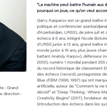
"La machine peut battre l'humain aux é
pourquoi on joue, ce qu'on veut accomp
Garry Kasparov est un grand maître int
politique et conférencier azerbaïdjana
d'Azerbaïdjan, URSS), de père juif et
échecs à 6 ans, intégré l'école Botvi
d'URSS junior à 13 ans, grand maître i
monde junior à 16 ans, plus jeune cham
battant Anatoly Karpov), défenseur in
2000), numéro 1 mondial pendant 255 
du record historique de classement EL
des échecs (record), protagoniste de
Blue d'IBM (1996, 1997) qui ont marqué
artificielle, auteur de "Comment la vie 
e · Grand
décisif" et "Deep Thinking : Where M
e direction ·
Creativity Begins" (2017), fondateur 
(introduction des échecs dans les sys