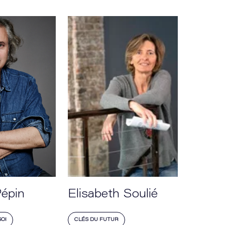
Pépin
Elisabeth Soulié
OI
CLÉS DU FUTUR