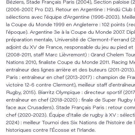
Béziers, Stade Français Paris (2004), Section paloise 
(2006-2007, Pro D2). Retour en Argentine : Hindú Club 
sélections avec l'équipe d'Argentine (1996-2003). Meil
la Coupe du Monde 1999 en Angleterre : 102 points (re
l'époque). Argentine 3e à la Coupe du Monde 2007. Di
préparation mentale, Université de Clermont-Ferrand (2
adjoint du XV de France, responsable du jeu au pied et
(2008-2011, staff Marc Lièvremont) : Grand Chelem Tour
Nations 2010, finaliste Coupe du Monde 2011. Racing Mé
entraîneur des lignes arrière et des buteurs (2011-2013)
Paris : entraîneur en chef (2013-2017) : champion de Fr
victoire 12-6 contre Clermont), meilleur staff d'entraîneu
Rugby, 2015). Biarritz Olympique : directeur sportif (2017
entraîneur en chef (2018-2020) : finale de Super Rugby (
face aux Crusaders). Stade Français Paris : retour com
chef (2020-2023). Équipe d'Italie de rugby à XV : sélec
2024) : meilleur Tournoi des Six Nations de l'histoire de l'I
historiques contre l'Écosse et l'Irlande.