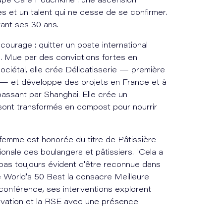
oupe Café Pouchkine : une ascension
es et un talent qui ne cesse de se confirmer.
vant ses 30 ans.
 courage : quitter un poste international
e. Mue par des convictions fortes en
ciétal, elle crée Délicatisserie — première
e — et développe des projets en France et à
 passant par Shanghai. Elle crée un
ont transformés en compost pour nourrir
 femme est honorée du titre de Pâtissière
ionale des boulangers et pâtissiers. "Cela a
t pas toujours évident d'être reconnue dans
 World's 50 Best la consacre Meilleure
conférence, ses interventions explorent
nnovation et la RSE avec une présence