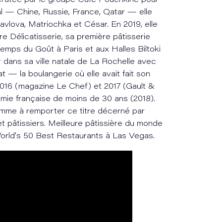
ecrutée par le groupe Café Pouchkine pour
l — Chine, Russie, France, Qatar — elle
avlova, Matriochka et César. En 2019, elle
e Délicatisserie, sa première pâtisserie
ntemps du Goût à Paris et aux Halles Biltoki
 dans sa ville natale de La Rochelle avec
at — la boulangerie où elle avait fait son
2016 (magazine Le Chef) et 2017 (Gault &
nomie française de moins de 30 ans (2018).
emme à remporter ce titre décerné par
et pâtissiers. Meilleure pâtissière du monde
orld's 50 Best Restaurants à Las Vegas.