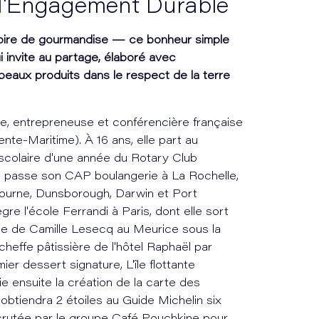
t l'Engagement Durable
stoire de gourmandise — ce bonheur simple
ui invite au partage, élaboré avec
eaux produits dans le respect de la terre
re, entrepreneuse et conférencière française
nte-Maritime). À 16 ans, elle part au
scolaire d'une année du Rotary Club
lle passe son CAP boulangerie à La Rochelle,
lbourne, Dunsborough, Darwin et Port
gre l'école Ferrandi à Paris, dont elle sort
gade de Camille Lesecq au Meurice sous la
heffe pâtissière de l'hôtel Raphaël par
er dessert signature, L'île flottante
ie ensuite la création de la carte des
obtiendra 2 étoiles au Guide Michelin six