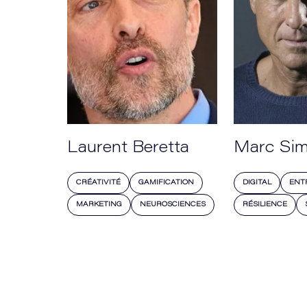
Laurent Beretta
Marc Sim
CRÉATIVITÉ
GAMIFICATION
DIGITAL
ENT
MARKETING
NEUROSCIENCES
RÉSILIENCE