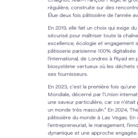
Chaignot, Jean-François Piège, le gr
régulière, construite sur des rencontr
Élue deux fois pâtissière de l'année a
En 2019, elle fait un choix qui exige du
sécurisé pour maîtriser toute la chaîn
excellence, écologie et engagement so
pâtisserie parisienne 100% digitalisé
l'international, de Londres à Riyad en
biosystème vertueux où les déchets s
ses fournisseurs.
En 2023, c'est la première fois qu'une
Mondiale, décerné par l'Union internat
une saveur particulière, car ce n'étai
un monde très masculin." En 2024, The
pâtissière du monde à Las Vegas. En 
l'entrepreneuriat, le management, l'i
dynamique et une approche engagée.