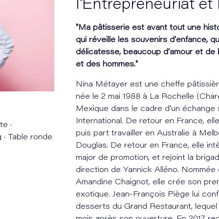
l'Entrepreneuriat e
"Ma pâtisserie est avant tout une hi
qui réveille les souvenirs d'enfance, q
délicatesse, beaucoup d'amour et de b
et des hommes."
Nina Métayer est une cheffe pâtissiè
née le 2 mai 1988 à La Rochelle (Chare
Mexique dans le cadre d'un échange 
International. De retour en France, e
e ·
puis part travailler en Australie à Me
g · Table ronde
Douglas. De retour en France, elle intè
major de promotion, et rejoint la bri
direction de Yannick Alléno. Nommée c
Amandine Chaignot, elle crée son premi
exotique. Jean-François Piège lui conf
desserts du Grand Restaurant, lequel 