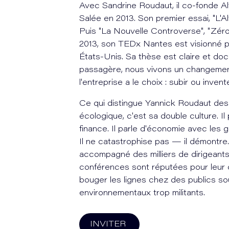
Avec Sandrine Roudaut, il co-fonde Al
Salée en 2013. Son premier essai, "L'A
Puis "La Nouvelle Controverse", "Zéro 
2013, son TEDx Nantes est visionné plu
États-Unis. Sa thèse est claire et do
passagère, nous vivons un changement
l'entreprise a le choix : subir ou invente
Ce qui distingue Yannick Roudaut des 
écologique, c'est sa double culture. Il
finance. Il parle d'économie avec les gri
Il ne catastrophise pas — il démontre.
accompagné des milliers de dirigeants
conférences sont réputées pour leur de
bouger les lignes chez des publics so
environnementaux trop militants.
INVITER