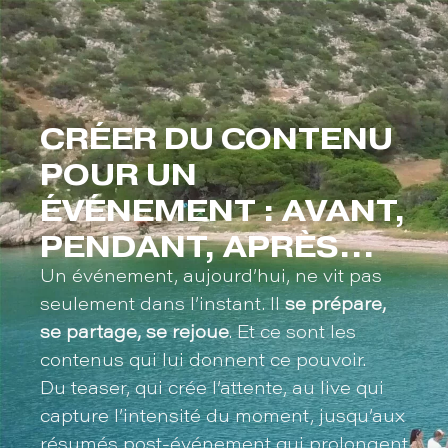
CRÉER DU CONTENU
POUR UN
ÉVÉNEMENT : AVANT,
PENDANT, APRÈS…
Un événement, aujourd’hui, ne vit pas
seulement dans l’instant. Il
se prépare,
se partage, se rejoue
. Et ce sont les
contenus qui lui donnent ce pouvoir.
Du teaser, qui crée l’attente, au live qui
capture l’intensité du moment, jusqu’aux
résumés post-événement qui prolongent