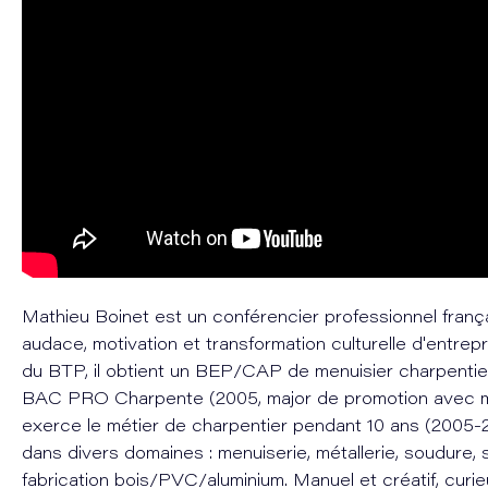
Mathieu Boinet est un conférencier professionnel franç
audace, motivation et transformation culturelle d'entrepri
du BTP, il obtient un BEP/CAP de menuisier charpentier
BAC PRO Charpente (2005, major de promotion avec me
exerce le métier de charpentier pendant 10 ans (2005-20
dans divers domaines : menuiserie, métallerie, soudure, s
fabrication bois/PVC/aluminium. Manuel et créatif, curie