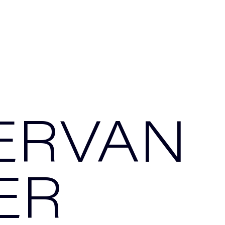
ERVAN
ER