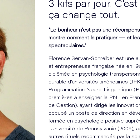
3 kifs par jour. C'est
ça change tout.
"Le bonheur n'est pas une récompense
montre comment la pratiquer — et les 
spectaculaires."
Florence Servan-Schreiber est une aut
et entrepreneuse française née en 19
diplômée en psychologie transperso
durable d'universités américaines (JFK
Programmation Neuro-Linguistique (PN
premières à enseigner la PNL en Fran
de Gestion), ayant dirigé les innovat
occupé un poste de direction en dév
formée en psychologie positive auprè
l'Université de Pennsylvanie (2009), au
autres rituels recommandés par la sci