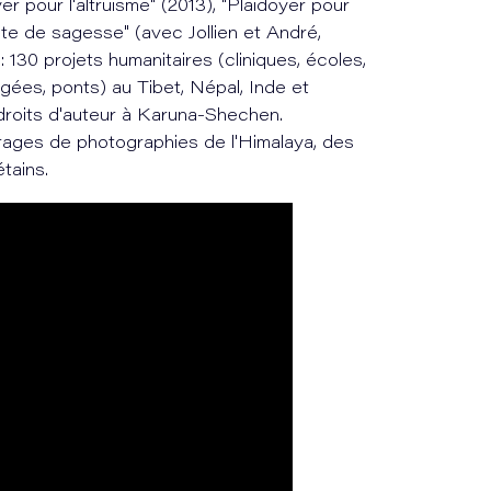
yer pour l'altruisme" (2013), "Plaidoyer pour
ête de sagesse" (avec Jollien et André,
130 projets humanitaires (cliniques, écoles,
gées, ponts) au Tibet, Népal, Inde et
 droits d'auteur à Karuna-Shechen.
rages de photographies de l'Himalaya, des
tains.