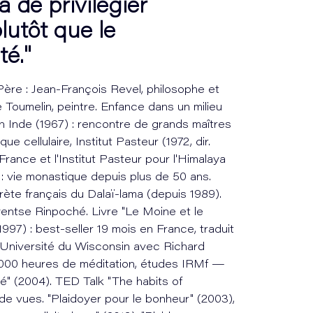
a de privilégier
lutôt que le
té."
 Père : Jean-François Revel, philosophe et
 Toumelin, peintre. Enfance dans un milieu
en Inde (1967) : rencontre de grands maîtres
ue cellulaire, Institut Pasteur (1972, dir.
France et l'Institut Pasteur pour l'Himalaya
: vie monastique depuis plus de 50 ans.
rète français du Dalaï-lama (depuis 1989).
entse Rinpoché. Livre "Le Moine et le
997) : best-seller 19 mois en France, traduit
l'Université du Wisconsin avec Richard
0 000 heures de méditation, études IRMf —
é" (2004). TED Talk "The habits of
 de vues. "Plaidoyer pour le bonheur" (2003),