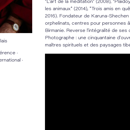
"L'art de la méditation" (2008), "Plaido
les animaux" (2014), "Trois amis en qu
2016). Fondateur de Karuna-Shechen : 
orphelinats, centres pour personnes â
Birmanie. Reverse l'intégralité de ses
Photographe : une cinquantaine d'ouv
lais
maîtres spirituels et des paysages tibé
érence ·
rnational ·