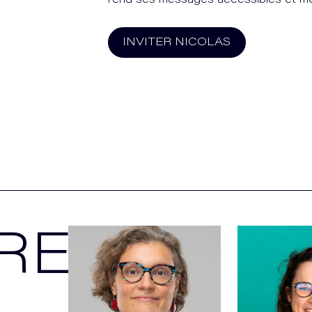
rend ses messages accessibles et m
INVITER
NICOLAS
REZ