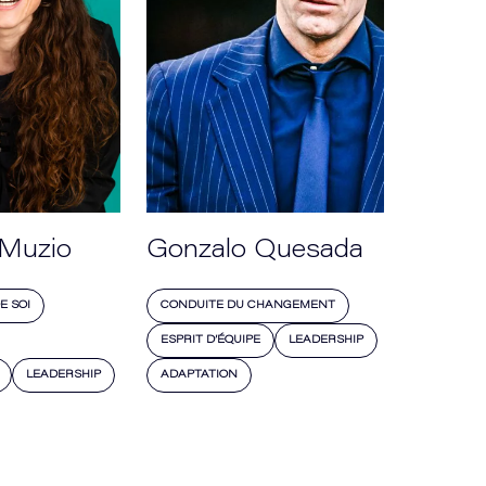
 Muzio
Gonzalo Quesada
E SOI
CONDUITE DU CHANGEMENT
ESPRIT D’ÉQUIPE
LEADERSHIP
LEADERSHIP
ADAPTATION