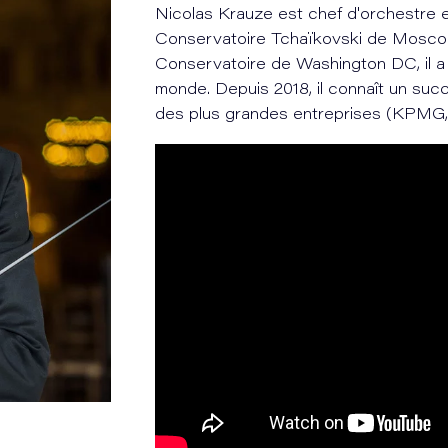
Nicolas Krauze est chef d'orchestre e
Conservatoire Tchaïkovski de Moscou
Conservatoire de Washington DC, il a 
monde. Depuis 2018, il connaît un su
des plus grandes entreprises (KPMG, 